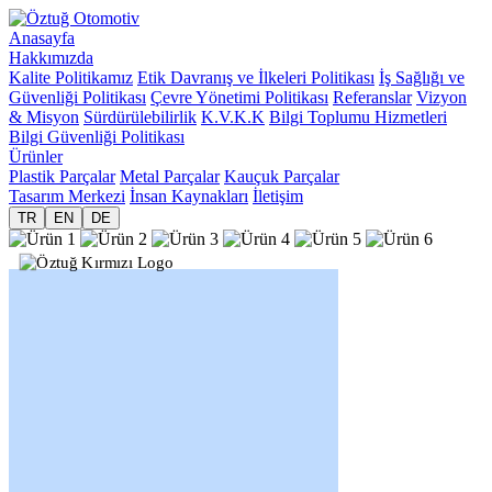
Anasayfa
Hakkımızda
Kalite Politikamız
Etik Davranış ve İlkeleri Politikası
İş Sağlığı ve
Güvenliği Politikası
Çevre Yönetimi Politikası
Referanslar
Vizyon
& Misyon
Sürdürülebilirlik
K.V.K.K
Bilgi Toplumu Hizmetleri
Bilgi Güvenliği Politikası
Ürünler
Plastik Parçalar
Metal Parçalar
Kauçuk Parçalar
Tasarım Merkezi
İnsan Kaynakları
İletişim
TR
EN
DE