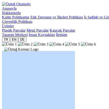
Anasayfa
Hakkımızda
Kalite Politikamız
Etik Davranış ve İlkeleri Politikası
İş Sağlığı ve Gü
Güvenliği Politikası
Ürünler
Plastik Parçalar
Metal Parçalar
Kauçuk Parçalar
Tasarım Merkezi
İnsan Kaynakları
İletişim
TR
EN
DE