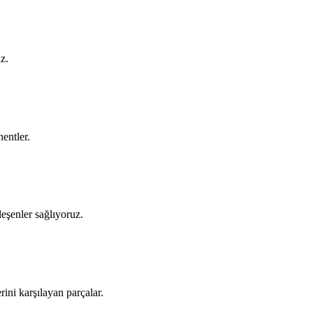
z.
entler.
ileşenler sağlıyoruz.
ini karşılayan parçalar.