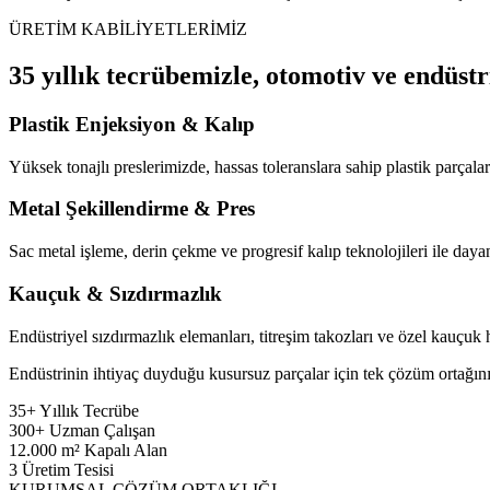
ÜRETİM KABİLİYETLERİMİZ
35 yıllık tecrübemizle, otomotiv ve endüstr
Plastik Enjeksiyon & Kalıp
Yüksek tonajlı preslerimizde, hassas toleranslara sahip plastik parçaları
Metal Şekillendirme & Pres
Sac metal işleme, derin çekme ve progresif kalıp teknolojileri ile dayan
Kauçuk & Sızdırmazlık
Endüstriyel sızdırmazlık elemanları, titreşim takozları ve özel kauçuk
Endüstrinin ihtiyaç duyduğu kusursuz parçalar için tek çözüm ortağını
35+
Yıllık Tecrübe
300+
Uzman Çalışan
12.000
m² Kapalı Alan
3
Üretim Tesisi
KURUMSAL ÇÖZÜM ORTAKLIĞI