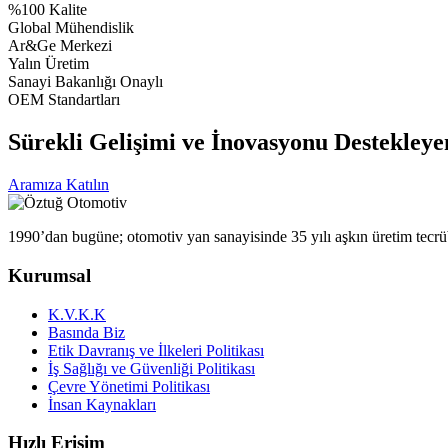
%100 Kalite
Global Mühendislik
Ar&Ge Merkezi
Yalın Üretim
Sanayi Bakanlığı Onaylı
OEM Standartları
Sürekli Gelişimi ve İnovasyonu Destekley
Aramıza Katılın
1990’dan bugüne; otomotiv yan sanayisinde 35 yılı aşkın üretim tecrüb
Kurumsal
K.V.K.K
Basında Biz
Etik Davranış ve İlkeleri Politikası
İş Sağlığı ve Güvenliği Politikası
Çevre Yönetimi Politikası
İnsan Kaynakları
Hızlı Erişim