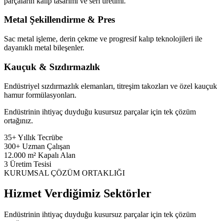
parçaların kalıp tasarımı ve seri üretimi.
Metal Şekillendirme & Pres
Sac metal işleme, derin çekme ve progresif kalıp teknolojileri ile
dayanıklı metal bileşenler.
Kauçuk & Sızdırmazlık
Endüstriyel sızdırmazlık elemanları, titreşim takozları ve özel kauçuk
hamur formülasyonları.
Endüstrinin ihtiyaç duyduğu kusursuz parçalar için tek çözüm
ortağınız.
35+
Yıllık Tecrübe
300+
Uzman Çalışan
12.000
m² Kapalı Alan
3
Üretim Tesisi
KURUMSAL ÇÖZÜM ORTAKLIĞI
Hizmet Verdiğimiz Sektörler
Endüstrinin ihtiyaç duyduğu kusursuz parçalar için tek çözüm