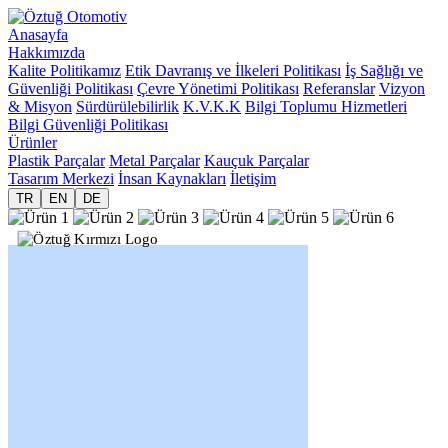
Anasayfa
Hakkımızda
Kalite Politikamız
Etik Davranış ve İlkeleri Politikası
İş Sağlığı ve
Güvenliği Politikası
Çevre Yönetimi Politikası
Referanslar
Vizyon
& Misyon
Sürdürülebilirlik
K.V.K.K
Bilgi Toplumu Hizmetleri
Bilgi Güvenliği Politikası
Ürünler
Plastik Parçalar
Metal Parçalar
Kauçuk Parçalar
Tasarım Merkezi
İnsan Kaynakları
İletişim
TR
EN
DE