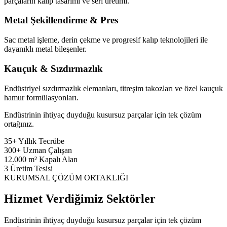
parçaların kalıp tasarımı ve seri üretimi.
Metal Şekillendirme & Pres
Sac metal işleme, derin çekme ve progresif kalıp teknolojileri ile
dayanıklı metal bileşenler.
Kauçuk & Sızdırmazlık
Endüstriyel sızdırmazlık elemanları, titreşim takozları ve özel kauçuk
hamur formülasyonları.
Endüstrinin ihtiyaç duyduğu kusursuz parçalar için tek çözüm
ortağınız.
35+
Yıllık Tecrübe
300+
Uzman Çalışan
12.000
m² Kapalı Alan
3
Üretim Tesisi
KURUMSAL ÇÖZÜM ORTAKLIĞI
Hizmet Verdiğimiz Sektörler
Endüstrinin ihtiyaç duyduğu kusursuz parçalar için tek çözüm