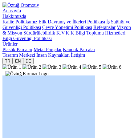
Anasayfa
Hakkımızda
Kalite Politikamız
Etik Davranış ve İlkeleri Politikası
İş Sağlığı ve
Güvenliği Politikası
Çevre Yönetimi Politikası
Referanslar
Vizyon
& Misyon
Sürdürülebilirlik
K.V.K.K
Bilgi Toplumu Hizmetleri
Bilgi Güvenliği Politikası
Ürünler
Plastik Parçalar
Metal Parçalar
Kauçuk Parçalar
Tasarım Merkezi
İnsan Kaynakları
İletişim
TR
EN
DE