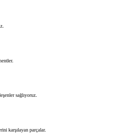
z.
entler.
ileşenler sağlıyoruz.
ini karşılayan parçalar.