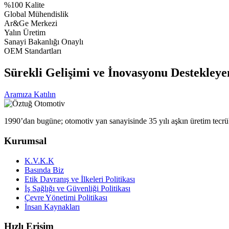
%100 Kalite
Global Mühendislik
Ar&Ge Merkezi
Yalın Üretim
Sanayi Bakanlığı Onaylı
OEM Standartları
Sürekli Gelişimi ve İnovasyonu Destekley
Aramıza Katılın
1990’dan bugüne; otomotiv yan sanayisinde 35 yılı aşkın üretim tecrüb
Kurumsal
K.V.K.K
Basında Biz
Etik Davranış ve İlkeleri Politikası
İş Sağlığı ve Güvenliği Politikası
Çevre Yönetimi Politikası
İnsan Kaynakları
Hızlı Erişim