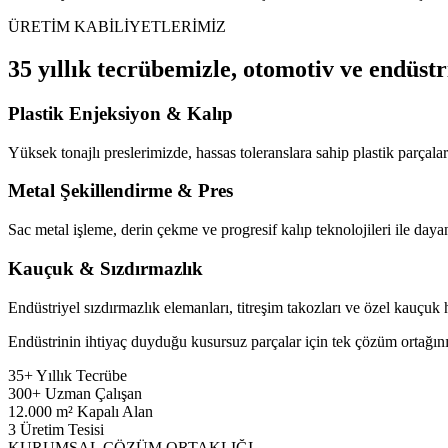
ÜRETİM KABİLİYETLERİMİZ
35 yıllık tecrübemizle, otomotiv ve endüstr
Plastik Enjeksiyon & Kalıp
Yüksek tonajlı preslerimizde, hassas toleranslara sahip plastik parçaları
Metal Şekillendirme & Pres
Sac metal işleme, derin çekme ve progresif kalıp teknolojileri ile dayan
Kauçuk & Sızdırmazlık
Endüstriyel sızdırmazlık elemanları, titreşim takozları ve özel kauçuk
Endüstrinin ihtiyaç duyduğu kusursuz parçalar için tek çözüm ortağını
35+
Yıllık Tecrübe
300+
Uzman Çalışan
12.000
m² Kapalı Alan
3
Üretim Tesisi
KURUMSAL ÇÖZÜM ORTAKLIĞI