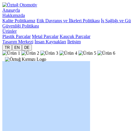
Anasayfa
Hakkımızda
Kalite Politikamız
Etik Davranış ve İlkeleri Politikası
İş Sağlığı ve Gü
Güvenliği Politikası
Ürünler
Plastik Parçalar
Metal Parçalar
Kauçuk Parçalar
Tasarım Merkezi
İnsan Kaynakları
İletişim
TR
EN
DE