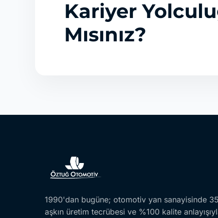
Kariyer Yolcul
Mısınız?
1990'dan bugüne; otomotiv yan sanayisinde 35 
aşkın üretim tecrübesi ve %100 kalite anlayışıy