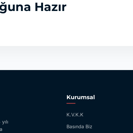
uğuna Hazır
Kurumsal
K.V.K.K
yılı
Basında Biz
la