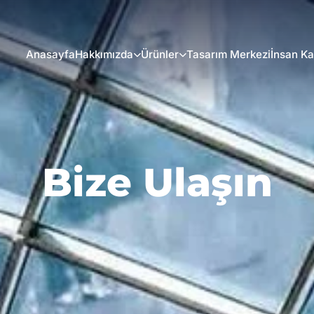
Anasayfa
Hakkımızda
Ürünler
Tasarım Merkezi
İnsan Ka
Bize Ulaşın