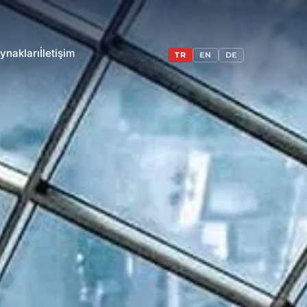
ynakları
İletişim
TR
EN
DE