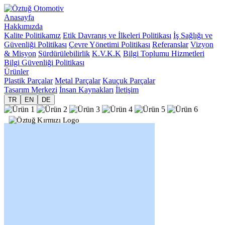
Anasayfa
Hakkımızda
Kalite Politikamız
Etik Davranış ve İlkeleri Politikası
İş Sağlığı ve
Güvenliği Politikası
Çevre Yönetimi Politikası
Referanslar
Vizyon
& Misyon
Sürdürülebilirlik
K.V.K.K
Bilgi Toplumu Hizmetleri
Bilgi Güvenliği Politikası
Ürünler
Plastik Parçalar
Metal Parçalar
Kauçuk Parçalar
Tasarım Merkezi
İnsan Kaynakları
İletişim
TR
EN
DE