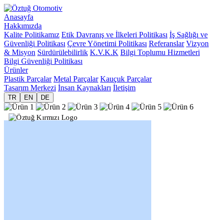
Anasayfa
Hakkımızda
Kalite Politikamız
Etik Davranış ve İlkeleri Politikası
İş Sağlığı ve
Güvenliği Politikası
Çevre Yönetimi Politikası
Referanslar
Vizyon
& Misyon
Sürdürülebilirlik
K.V.K.K
Bilgi Toplumu Hizmetleri
Bilgi Güvenliği Politikası
Ürünler
Plastik Parçalar
Metal Parçalar
Kauçuk Parçalar
Tasarım Merkezi
İnsan Kaynakları
İletişim
TR
EN
DE