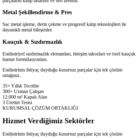
parçaların kalıp tasarımı ve seri üretimi.
Metal Şekillendirme & Pres
Sac metal işleme, derin çekme ve progresif kalıp teknolojileri ile
dayanıklı metal bileşenler.
Kauçuk & Sızdırmazlık
Endüstriyel sızdırmazlık elemanları, titreşim takozları ve özel kauçuk
hamur formülasyonları.
Endüstrinin ihtiyaç duyduğu kusursuz parçalar için tek çözüm
ortağınız.
35+
Yıllık Tecrübe
300+
Uzman Çalışan
12.000
m² Kapalı Alan
3
Üretim Tesisi
KURUMSAL ÇÖZÜM ORTAKLIĞI
Hizmet Verdiğimiz Sektörler
Endüstrinin ihtiyaç duyduğu kusursuz parçalar için tek çözüm